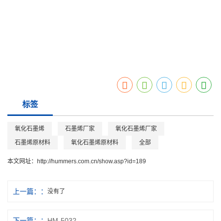
徐州汇墨新材料科技有限公司位于江苏徐州，专业从事
石墨烯原材料
的研发、
生产及销售的企业，主要生产氧化石墨烯原材料和石墨烯粉体、氧化石墨烯粉
体。建有年产50吨石墨烯，500吨氧化石墨烯的生产线。汇墨石墨烯厂家技术
先进，汇墨氧化石墨烯厂家期待与您携手共赢！莅临指导！
标签
氧化石墨烯
石墨烯厂家
氧化石墨烯厂家
石墨烯原材料
氧化石墨烯原材料
全部
本文网址：
http://hummers.com.cn/show.asp?id=189
上一篇：
没有了
下一篇：
HM-5032