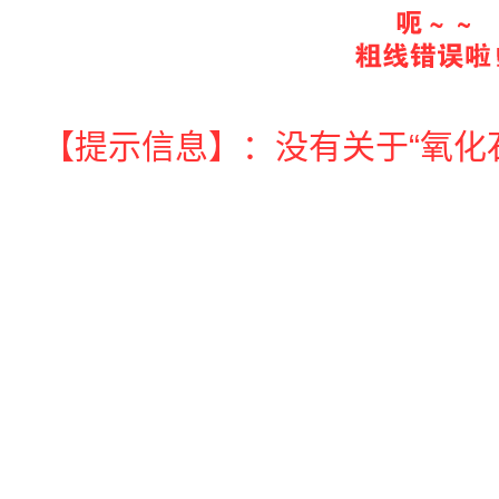
热组件
产品
石墨烯合金
石墨烯复合振膜
【提示信息】：没有关于“氧化