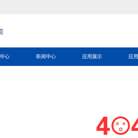
中心
新闻中心
应用展示
应
石墨烯
行业动态
电子设备
石墨烯
相关知识
军工领域
能石墨烯
常见问题
石墨烯散热涂料
性能石墨烯
新能源电池
散热膜
石墨烯防腐涂料
基复合薄膜智
石墨烯加热膜